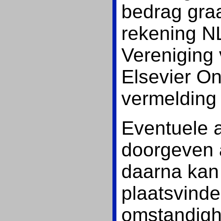
bedrag graa
rekening N
Vereniging
Elsevier O
vermelding 
Eventuele a
doorgeven 
daarna kan 
plaatsvinde
omstandigh