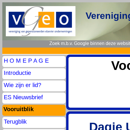
Verenigin
Zoek m.b.v. Google binnen deze websit
H O M E P A G E
Vo
Introductie
Wie zijn er lid?
ES Nieuwsbrief
Vooruitblik
Terugblik
Dagje 