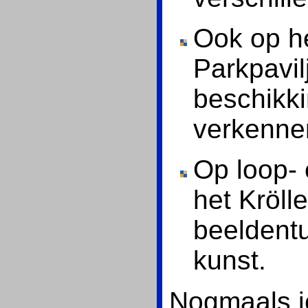
Ook op he
Parkpavil
beschikki
verkenne
Op loop- 
het Kröll
beeldentu
kunst.
Nogmaals je