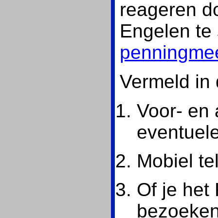
reageren d
Engelen te 
penningme
Vermeld in 
Voor- en 
eventuele
Mobiel t
Of je het
bezoeken 