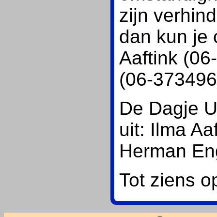
zijn verhin
dan kun je
Aaftink (06
(06-373496
De Dagje Ui
uit: Ilma Aa
Herman Eng
Tot ziens 