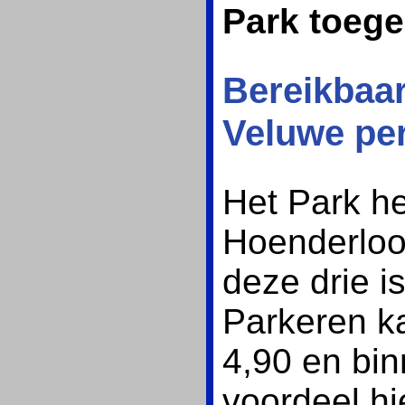
Park toeg
Bereikbaa
Veluwe per
Het Park he
Hoenderloo
deze drie i
Parkeren ka
4,90 en bin
voordeel hi