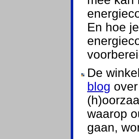
energieco
En hoe j
energiec
voorbere
De winkel
blog
over
(h)oorzaa
waarop o
gaan, wor