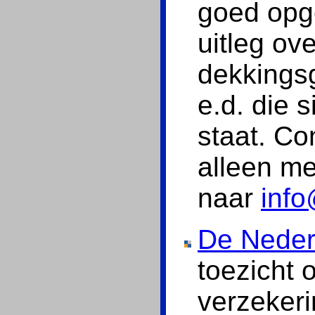
goed opge
uitleg ov
dekkings
e.d. die 
staat. Co
alleen me
naar
info
De Neder
toezicht o
verzeker