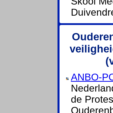
Skool Me
Duivendr
Ouderen
veilighei
(
ANBO-P
Nederlan
de Protes
Ouderenb