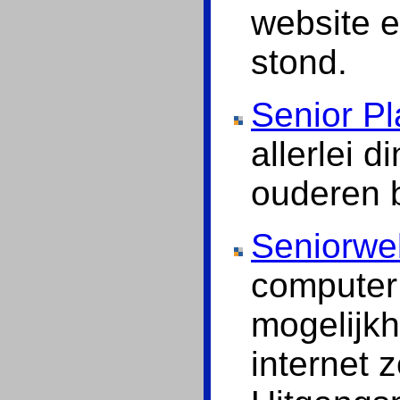
website 
stond.
Senior P
allerlei d
ouderen b
Seniorwe
computer 
mogelijk
internet z