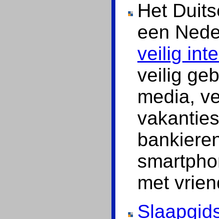
Het Duits
een Neder
veilig in
veilig ge
media, ve
vakanties
bankieren
smartpho
met vrien
Slaapgids