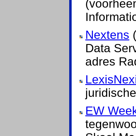
(voorhee
Informati
Nextens
(
Data Serv
adres Ra
LexisNex
juridische
EW Week
tegenwoo