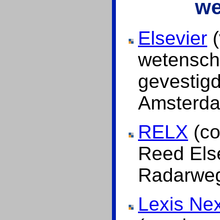
we
Elsevier
(
wetenscha
gevestig
Amsterd
RELX
(co
Reed Else
Radarweg
Lexis Nex