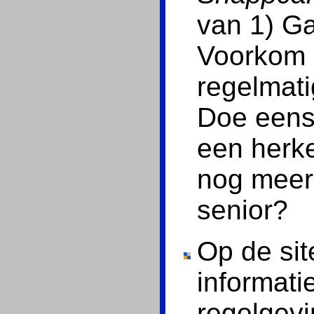
van 1) Ga
Voorkom a
regelmati
Doe eens 
een herke
nog meer
senior?
Op de si
informati
regelgev