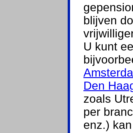
gepensio
blijven d
vrijwillig
U kunt ee
bijvoorbe
Amsterd
Den Haa
zoals Utr
per branc
enz.) kan