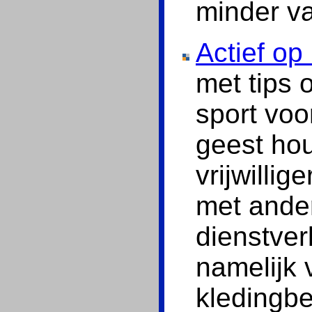
minder va
Actief o
met tips o
sport voo
geest hou
vrijwilli
met ander
dienstver
namelijk 
kledingbe