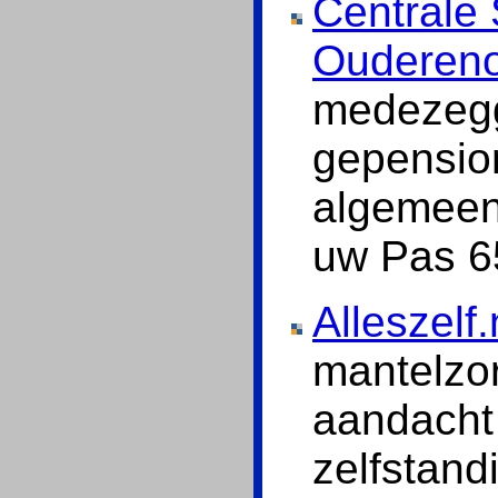
Centrale
Oudereno
medezeg
gepensio
algemeen 
uw Pas 65
Alleszelf.
mantelzor
aandacht 
zelfstand