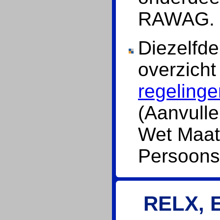
RAWAG.
Diezelfde
overzich
regelinge
(Aanvull
Wet Maat
Persoons
RELX, E