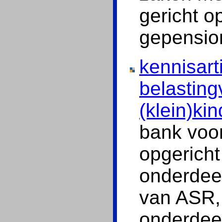
gericht o
gepensio
kennisart
belasting
(klein)ki
bank voor
opgericht
onderdee
van ASR,
onderdee