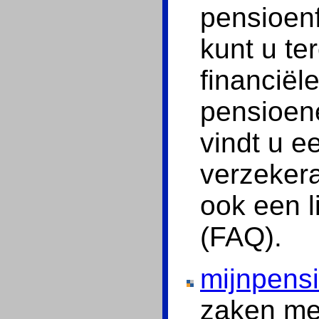
pensioenf
kunt u te
financiël
pensioene
vindt u e
verzeker
ook een l
(FAQ).
mijnpensi
zaken met