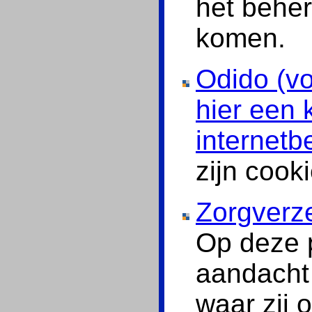
het behe
komen.
Odido (vo
hier een 
internetb
zijn cooki
Zorgverze
Op deze p
aandacht
waar zij 