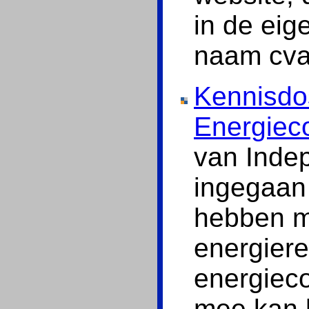
in de eig
naam cva
Kennisdo
Energiec
van Inde
ingegaan 
hebben m
energiere
energieco
mee kan 