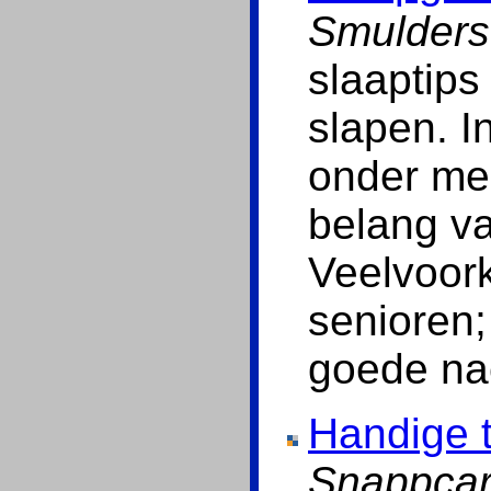
Smulderst
slaaptips
slapen. I
onder mee
belang va
Veelvoor
senioren;
goede nac
Handige t
Snappcar