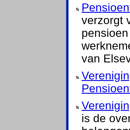
Pensioe
verzorgt 
pensioen
werkneme
van Elsev
Verenigi
Pensioe
Verenigi
is de ov