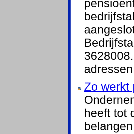
pensioenf
bedrijfst
aangeslot
Bedrijfst
3628008.
adressen
Zo werkt
Ondernem
heeft tot
belangen