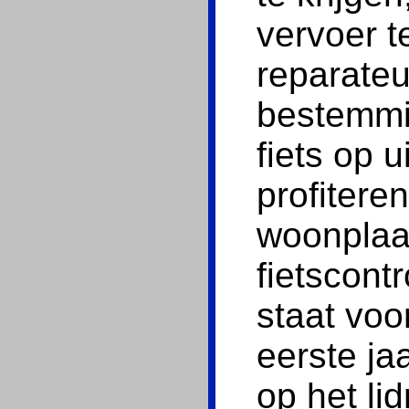
vervoer t
reparateu
bestemmi
fiets op 
profitere
woonplaat
fietscont
staat voor
eerste ja
op het li