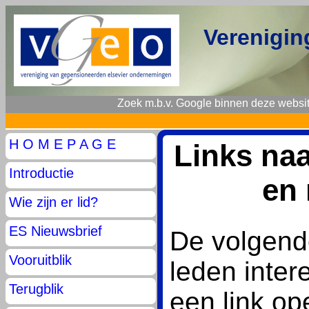
Verenigin
Zoek m.b.v. Google binnen deze websit
H O M E P A G E
Links na
Introductie
en 
Wie zijn er lid?
ES Nieuwsbrief
De volgend
Vooruitblik
leden inter
Terugblik
een link op