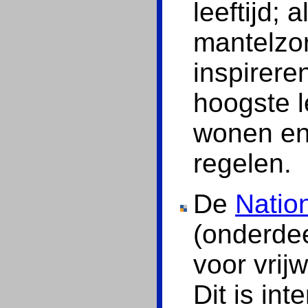
leeftijd; 
mantelzor
inspirere
hoogste le
wonen en 
regelen.
De
Natio
(onderde
voor vrij
Dit is int