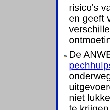
risico's 
en geeft
verschill
ontmoeti
De ANWB
pechhulps
onderweg
uitgevoe
niet lukk
te krijge