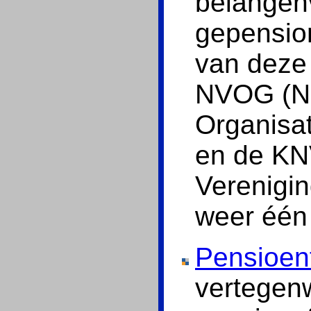
belangen
gepensio
van deze 
NVOG (Ne
Organisa
en de KN
Verenigi
weer één 
Pensioen
vertegen