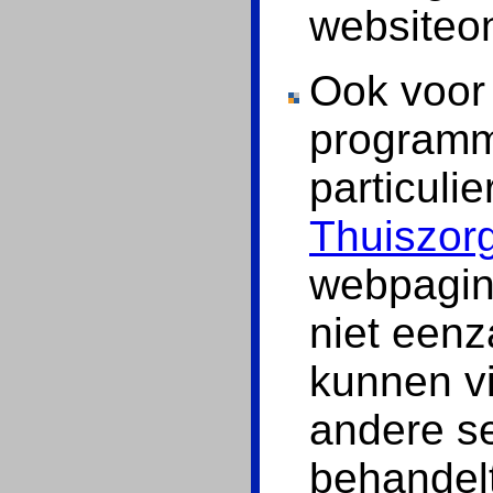
websiteo
Ook voor
programma
particuli
Thuiszor
webpagin
niet een
kunnen v
andere s
behandel