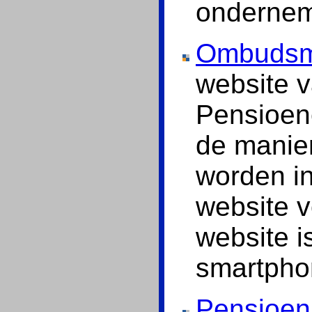
ondernem
Ombudsm
website 
Pensioene
de manie
worden i
website 
website i
smartphon
Pensioe