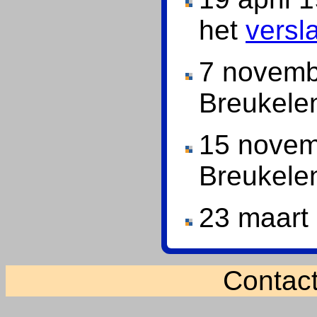
het
versl
7 novemb
Breukelen
15 novem
Breukele
23 maart
Contac