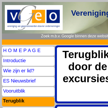
Verenigin
Zoek m.b.v. Google binnen deze websit
H O M E P A G E
Terugbl
Introductie
door de
Wie zijn er lid?
excursie
ES Nieuwsbrief
Vooruitblik
Terugblik