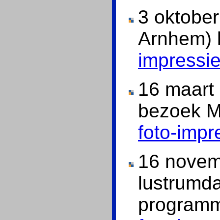
3 oktober
Arnhem) 
impressi
16 maart
bezoek Mi
foto-impr
16 novem
lustrumda
programm