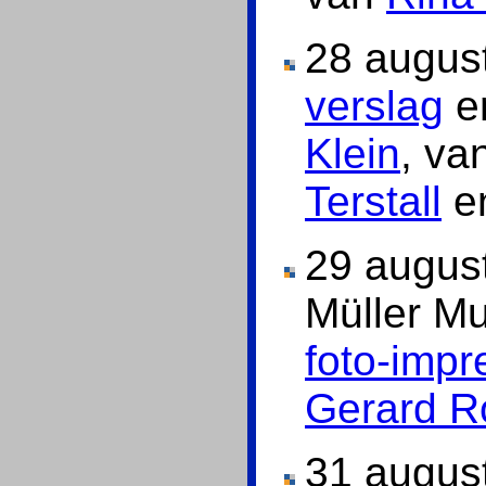
28 augus
verslag
en
Klein
, va
Terstall
e
29 august
Müller 
foto-impr
Gerard R
31 augus