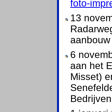
foto-impr
13 novem
Radarweg
aanbou
6 novemb
aan het E
Misset) e
Senefelde
Bedrijven