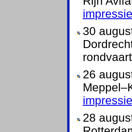
Rijn Avif
impressi
30 augus
Dordrech
rondvaar
26 augus
Meppel–
impressi
28 augus
Rotterda