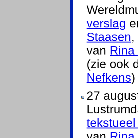
Wereldmu
verslag
en
Staasen
,
van
Rina 
(zie ook
Nefkens
)
27 augus
Lustrumd
tekstueel
van
Rina 