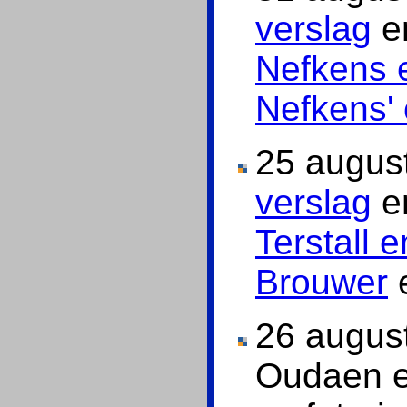
verslag
en
Nefkens 
Nefkens' 
25 augus
verslag
en
Terstall 
Brouwer
26 august
Oudaen e