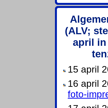
Algeme
(ALV; st
april in
ten
15 april 
16 april 
foto-impr