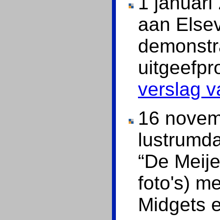
1 januar
aan Elsev
demonstra
uitgeefpr
verslag v
16 novem
lustrumd
“De Meije
foto's) m
Midgets e