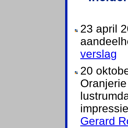
23 april 
aandeelh
verslag
20 oktobe
Oranjeri
lustrumd
impressi
Gerard R