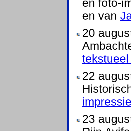
en foto-
en van
J
20 augus
Ambacht
tekstueel
22 augus
Historisc
impressi
23 augus