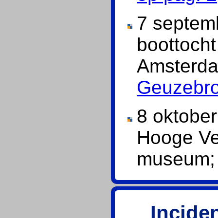
7 septem
boottoch
Amsterda
Geuzebro
8 oktober
Hooge Vel
museum; 
Incide