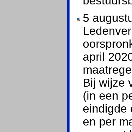
bestuursb
5 august
Ledenverg
oorspronk
april 202
maatregel
Bij wijze 
(in een p
eindigde 
en per ma