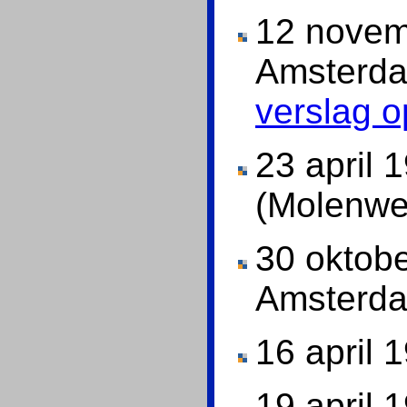
12 novem
Amsterda
verslag o
23 april
(Molenwe
30 oktob
Amsterda
16 april 
19 april 