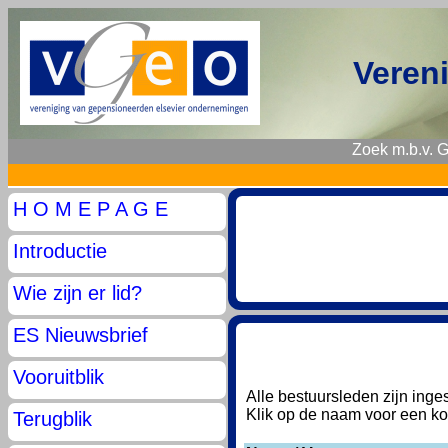
Veren
Zoek m.b.v. 
H O M E P A G E
Introductie
Wie zijn er lid?
ES Nieuwsbrief
Vooruitblik
Alle bestuursleden zijn ing
Klik op de naam voor een kor
Terugblik