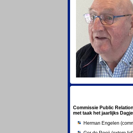
Commissie Public Relation
met taak het jaarlijks Dagje
Herman Engelen (commi
Ger de Rooij (extern lid