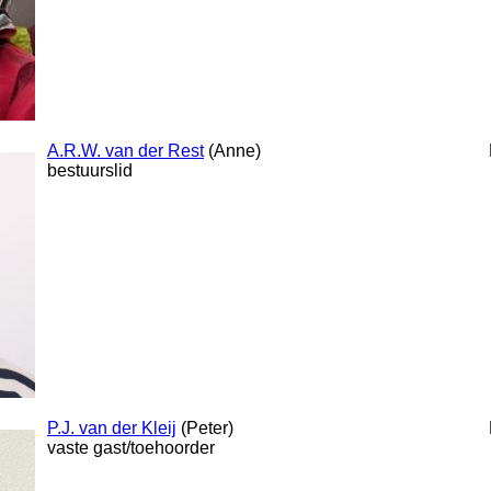
A.R.W. van der Rest
(Anne)
bestuurslid
P.J. van der Kleij
(Peter)
vaste gast/toehoorder