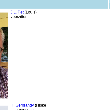
J.L. Pet
(Louis)
voorzitter
H. Gerbrandy
(Hiske)
vice-voorzitter