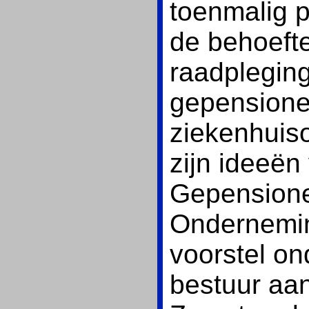
toenmalig 
de behoeft
raadplegin
gepensione
ziekenhuiso
zijn ideeën
Gepensione
Onderneming
voorstel o
bestuur aa