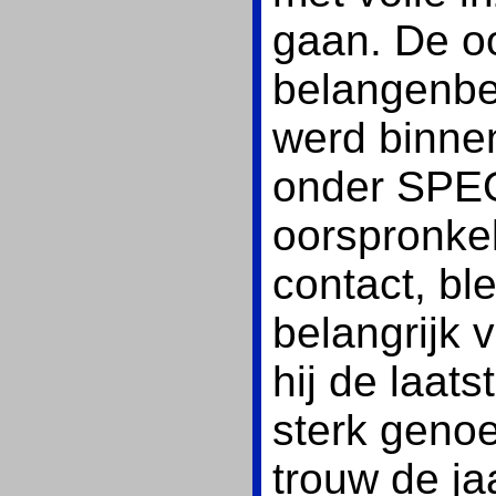
gaan. De oo
belangenb
werd binne
onder SPEO
oorspronkel
contact, bl
belangrijk
hij de laats
sterk geno
trouw de ja