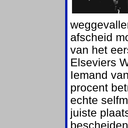
weggevall
afscheid m
van het ee
Elseviers W
Iemand van
procent be
echte selfm
juiste plaat
bescheiden,