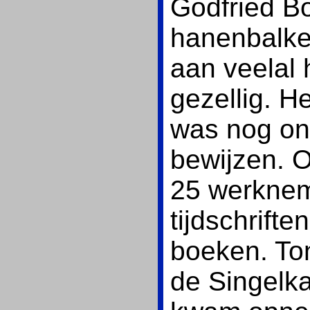
Godfried B
hanenbalke
aan veelal
gezellig. 
was nog on
bewijzen. 
25 werknem
tijdschrifte
boeken. To
de Singelka