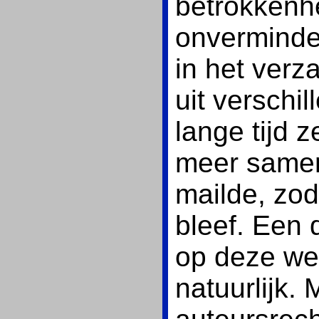
betrokkenhe
onverminder
in het ver
uit verschi
lange tijd z
meer samen
mailde, zod
bleef. Een
op deze we
natuurlijk. 