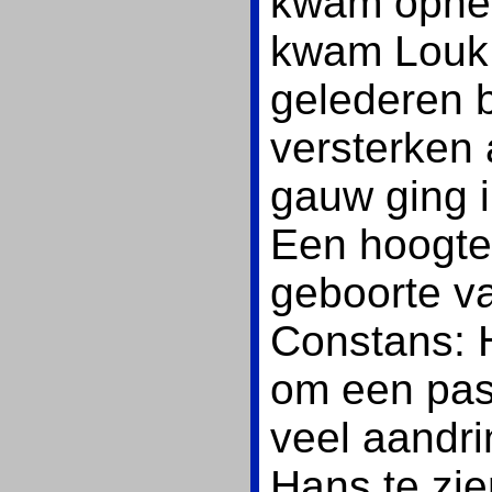
kwam opnem
kwam Louk 
gelederen b
versterken 
gauw ging 
Een hoogte
geboorte va
Constans: H
om een pas
veel aandri
Hans te zi