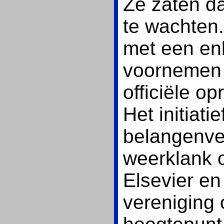
Ze zaten da
te wachten.
met een en
voornemen 
officiële o
Het initiati
belangenver
weerklank 
Elsevier e
vereniging 