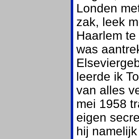
Londen me
zak, leek 
Haarlem te
was aantrek
Elsevierge
leerde ik 
van alles v
mei 1958 tra
eigen secre
hij namelij