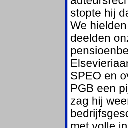
auteursrech
stopte hij
We hielden 
deelden onz
pensioenbel
Elsevieriaa
SPEO en ov
PGB een pij
zag hij wee
bedrijfsges
met volle i