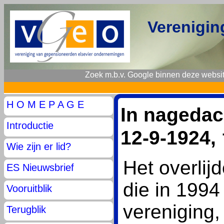
Verenigin
Zoek m.b.v. Google binnen deze websit
H O M E P A G E
In nagedac
Introductie
12-9-1924, 
Wie zijn er lid?
Het overli
ES Nieuwsbrief
die in 199
Vooruitblik
vereniging, 
Terugblik