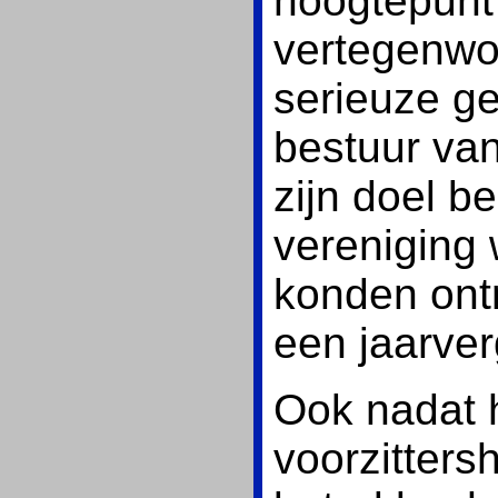
hoogtepunt
vertegenwo
serieuze g
bestuur va
zijn doel b
vereniging 
konden ontm
een jaarver
Ook nadat h
voorzitters