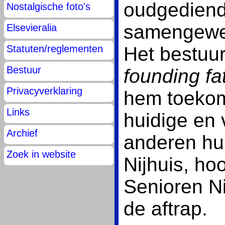
oudgediend
Nostalgische foto's
samengewer
Elsevieralia
Het bestuur
Statuten/reglementen
Bestuur
founding fa
Privacyverklaring
hem toekom
Links
huidige en
Archief
anderen hun
Zoek in website
Nijhuis, ho
Senioren Ni
de aftrap.