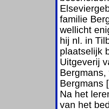
Elsevierge
familie Ber
wellicht en
hij nl. in Ti
plaatselij
Uitgeverij 
Bergmans, 
Bergmans [
Na het lere
van het bedr