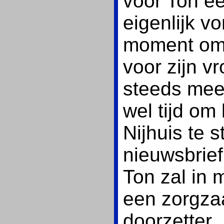
voor Ton ee
eigenlijk v
moment om 
voor zijn vr
steeds meer
wel tijd om
Nijhuis te s
nieuwsbrief
Ton zal in m
een zorgza
doorzetter.