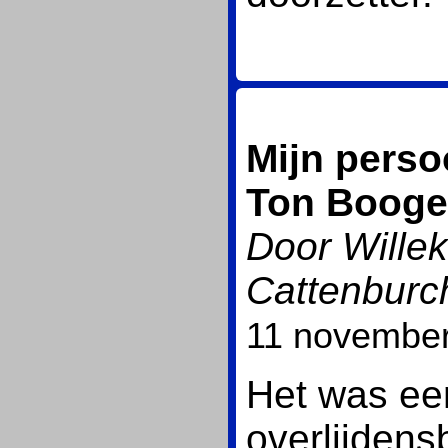
Mijn perso
Ton Booge
Door Wille
Cattenburc
11 novembe
Het was ee
overlijdens