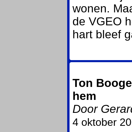
wonen. Maar
de VGEO hem
hart bleef 
Ton Booger
hem
Door Gerar
4 oktober 2