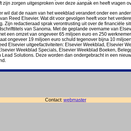
t zijn zorgen uitgesproken over deze aanpak en heeft vragen ov
er wil dat de naam van het weekblad verandert onder een andere
van Reed Elsevier. Wat dit voor gevolgen heeft voor het verder
. Zijn redactieraad sprak verontrusting uit over de financiële s
ijdschrifttitels van Sanoma. Met de geplande overname van Elsev
 met een omzet van ongeveer 65 miljoen euro en 250 werknemers
staat ongeveer 19 miljoen euro schuld tegenover bijna 10 milj
d Elsevier uitgeefactiviteiten: Elsevier Weekblad, Elsevier Wee
Elsevier Weekblad Specials, Elsevier Weekblad Boeken, Belegg
Lead Solutions. Deze worden dan ondergebracht in een nieuwe
nd.
Contact:
webmaster