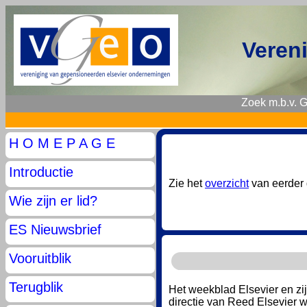
Veren
Zoek m.b.v. 
H O M E P A G E
Introductie
Zie het
overzicht
van eerder 
Wie zijn er lid?
ES Nieuwsbrief
Vooruitblik
Terugblik
Het weekblad Elsevier en zi
directie van Reed Elsevier 