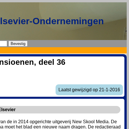
Elsevier-Ondernemingen
nsioenen, deel 36
Laatst gewijzigd op 21-1-2016
lsevier
 van de in 2014 opgerichte uitgeverij New Skool Media. De
arna moet het blad een nieuwe naam dragen. De redactieraad