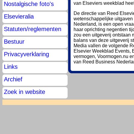
van Elseviers weekblad heef
Nostalgische foto's
De directie van Reed Elsevi
Elsevieralia
wetenschappelijke uitgaven 
Nederland, is een open vraag
Statuten/reglementen
haar oprichting negentien t
zou een uitgeverij ontstaan
balans van deze uitgeverij 
Bestuur
Media vallen de volgende Ree
Elsevier Weekblad Events, 
Privacyverklaring
vermogen, Voormogen.nu en 
van Reed Business Nederla
Links
Archief
Zoek in website