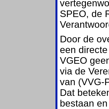
vertegenwoo
SPEO, de R
Verantwoor
Door de ov
een directe
VGEO geen 
via de Ver
van (VVG-P
Dat beteken
bestaan en