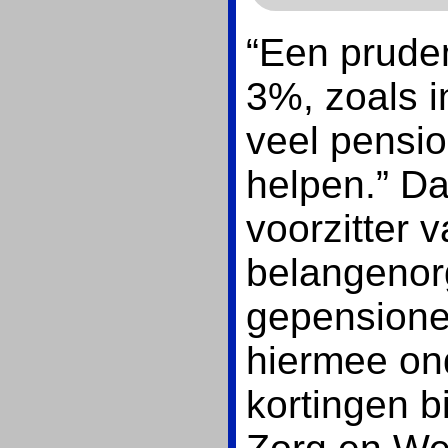
“Een prude
3%, zoals i
veel pensio
helpen.” Da
voorzitter 
belangenor
gepensione
hiermee on
kortingen b