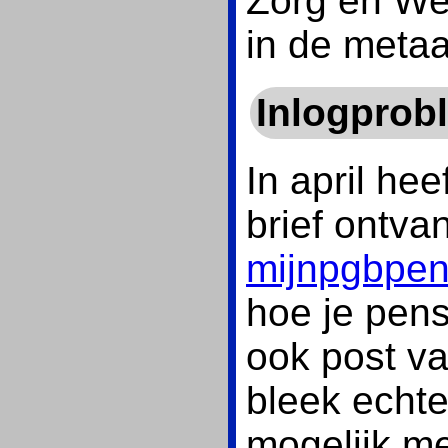
Zorg en We
in de meta
Inlogprob
In april he
brief ontva
mijnpgbpen
hoe je pens
ook post v
bleek echte
mogelijk me