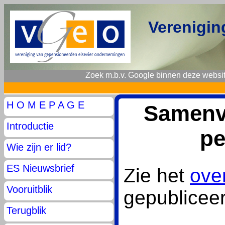
Verenigin
Zoek m.b.v. Google binnen deze websit
H O M E P A G E
Samenva
Introductie
pe
Wie zijn er lid?
ES Nieuwsbrief
Zie het
ove
Vooruitblik
gepublicee
Terugblik