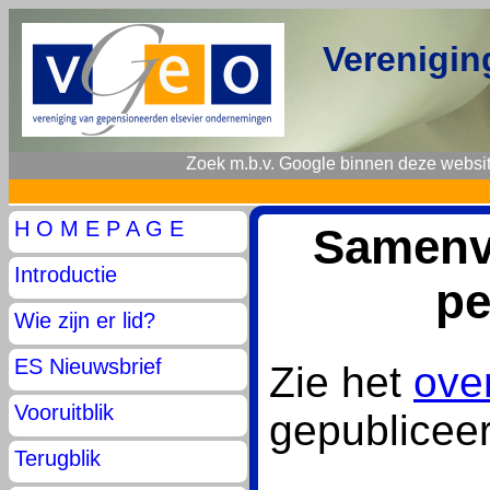
Verenigin
Zoek m.b.v. Google binnen deze websit
H O M E P A G E
Samenva
Introductie
pe
Wie zijn er lid?
ES Nieuwsbrief
Zie het
ove
Vooruitblik
gepublicee
Terugblik