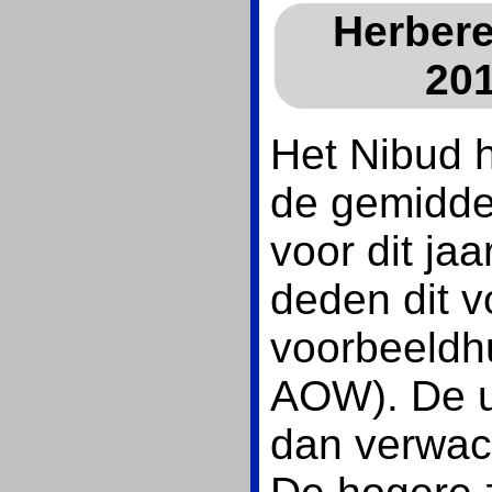
Herbere
201
Het Nibud he
de gemidde
voor dit ja
deden dit v
voorbeeldh
AOW). De u
dan verwac