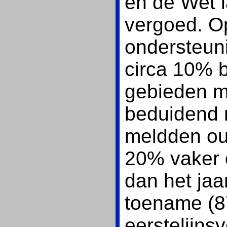
en de Wet l
vergoed. 
ondersteuni
circa 10% 
gebieden ma
beduidend 
meldden ou
20% vaker 
dan het jaa
toename (8
eerstelijnsv