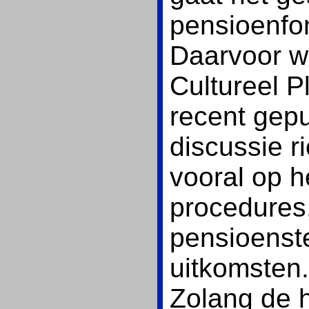
pensioenfon
Daarvoor w
Cultureel 
recent gepu
discussie r
vooral op h
procedures,
pensioenst
uitkomsten.
Zolang de h